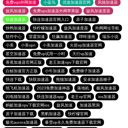
免费vqn外网加速
小蓝鸟
优途加速器官网
风驰加速器
旋风加速器
免费vps加速器外网苹果版
旋风加速度器
快连加速器
快连加速器官网入口
原子加速器
快鸭加速器
快柠檬加速器
旋风加速度器
外网网址导航
软件中心
雷霆加速
狂飙加速器
哔咔漫画
瑞乐小说
小美
小美vpn
小美加速器
火箭vp加速器官网
星空加速器
免费vp试用一小时
天行vp加速
香蕉加速器官网正版
老王加速npv下载官网
白鲸加速官方正版
小牛加速器
免费梯子加速器
快连下载
快联加速器
熊猫加速器
安卓加速器梯子
纸飞机加速器
2023免费加速神器
落地机
极风加速器
闪电猫加速器
快连加速器app
老王vp官网
ios加速器
蚂蚁加速npv下载官网ios
旋风加速
加速器黑洞
原子加速器下载
黑豹加速器
快柠檬官网
极光aurora加速器
暴雪vp永久免费加速器下载官网