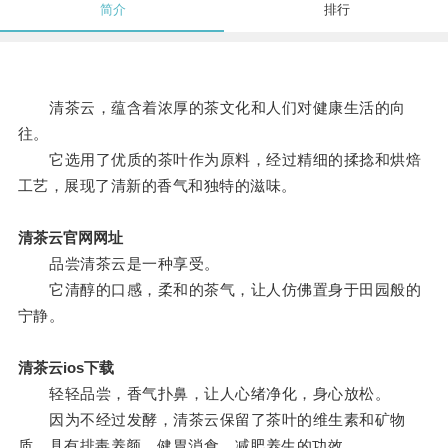
简介
排行
清茶云，蕴含着浓厚的茶文化和人们对健康生活的向
往。
它选用了优质的茶叶作为原料，经过精细的揉捻和烘焙
工艺，展现了清新的香气和独特的滋味。
清茶云官网网址
品尝清茶云是一种享受。
它清醇的口感，柔和的茶气，让人仿佛置身于田园般的
宁静。
清茶云ios下载
轻轻品尝，香气扑鼻，让人心绪净化，身心放松。
因为不经过发酵，清茶云保留了茶叶的维生素和矿物
质，具有排毒养颜、健胃消食、减肥养生的功效。