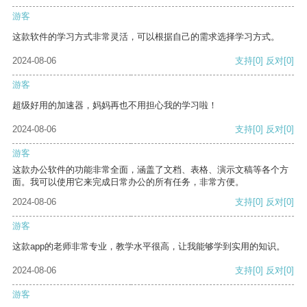
游客
这款软件的学习方式非常灵活，可以根据自己的需求选择学习方式。
2024-08-06
支持
[0]
反对
[0]
游客
超级好用的加速器，妈妈再也不用担心我的学习啦！
2024-08-06
支持
[0]
反对
[0]
游客
这款办公软件的功能非常全面，涵盖了文档、表格、演示文稿等各个方
面。我可以使用它来完成日常办公的所有任务，非常方便。
2024-08-06
支持
[0]
反对
[0]
游客
这款app的老师非常专业，教学水平很高，让我能够学到实用的知识。
2024-08-06
支持
[0]
反对
[0]
游客