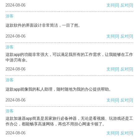
2024-08-06
支持
[0]
反对
[0]
游客
这款软件的界面设计非常简洁，一目了然。
2024-08-06
支持
[0]
反对
[0]
游客
这款app的功能非常强大，可以满足我所有的工作需求，让我能够在工作
中游刃有余。
2024-08-06
支持
[0]
反对
[0]
游客
这款app就像我的私人助理，随时随地为我的办公提供帮助。
2024-08-06
支持
[0]
反对
[0]
游客
这款加速器app简直是居家旅行必备神器，无论是看视频、玩游戏还是工
作办公，都能畅享高速网络，再也不用担心网速卡顿了。
2024-08-06
支持
[0]
反对
[0]