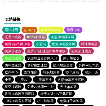
友情链接
网站地图
QuickQ
旋风加速度器
旋风加速
坚果加速器
tiktok加速器
狗急加速器官网
免费vqn外网加速
小蓝鸟
优途加速器官网
风驰加速器
旋风加速器
免费vps加速器外网苹果版
旋风加速度器
快连加速器
快连加速器官网入口
原子加速器
快鸭加速器
快柠檬加速器
旋风加速度器
外网网址导航
软件中心
雷霆加速
狂飙加速器
哔咔漫画
瑞乐小说
小美
小美vpn
小美加速器
火箭vp加速器官网
星空加速器
免费vp试用一小时
天行vp加速
香蕉加速器官网正版
老王加速npv下载官网
白鲸加速官方正版
小牛加速器
免费梯子加速器