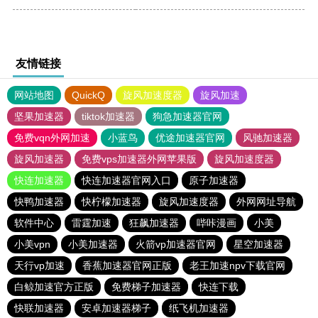
友情链接
网站地图
QuickQ
旋风加速度器
旋风加速
坚果加速器
tiktok加速器
狗急加速器官网
免费vqn外网加速
小蓝鸟
优途加速器官网
风驰加速器
旋风加速器
免费vps加速器外网苹果版
旋风加速度器
快连加速器
快连加速器官网入口
原子加速器
快鸭加速器
快柠檬加速器
旋风加速度器
外网网址导航
软件中心
雷霆加速
狂飙加速器
哔咔漫画
小美
小美vpn
小美加速器
火箭vp加速器官网
星空加速器
天行vp加速
香蕉加速器官网正版
老王加速npv下载官网
白鲸加速官方正版
免费梯子加速器
快连下载
快联加速器
安卓加速器梯子
纸飞机加速器