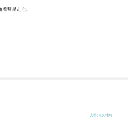
随着彗星走向。
支持
[0]
反对
[0]