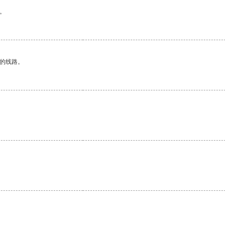
。
区的线路。