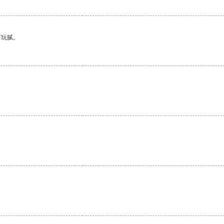
有玩腻。
。