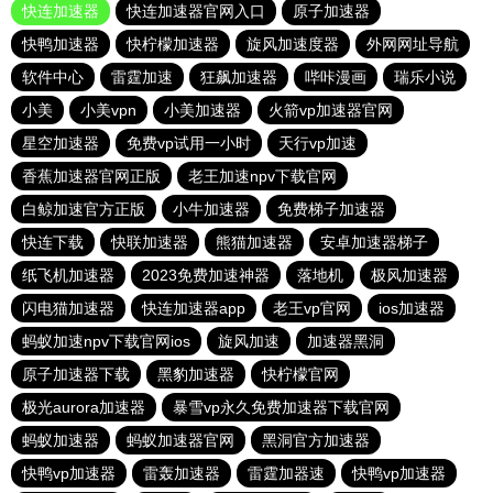
快连加速器
快连加速器官网入口
原子加速器
快鸭加速器
快柠檬加速器
旋风加速度器
外网网址导航
软件中心
雷霆加速
狂飙加速器
哔咔漫画
瑞乐小说
小美
小美vpn
小美加速器
火箭vp加速器官网
星空加速器
免费vp试用一小时
天行vp加速
香蕉加速器官网正版
老王加速npv下载官网
白鲸加速官方正版
小牛加速器
免费梯子加速器
快连下载
快联加速器
熊猫加速器
安卓加速器梯子
纸飞机加速器
2023免费加速神器
落地机
极风加速器
闪电猫加速器
快连加速器app
老王vp官网
ios加速器
蚂蚁加速npv下载官网ios
旋风加速
加速器黑洞
原子加速器下载
黑豹加速器
快柠檬官网
极光aurora加速器
暴雪vp永久免费加速器下载官网
蚂蚁加速器
蚂蚁加速器官网
黑洞官方加速器
快鸭vp加速器
雷轰加速器
雷霆加器速
快鸭vp加速器